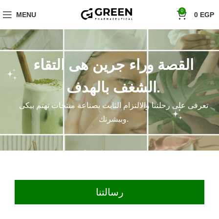
"Hurry! Exclusive Offer: 10% Off Your First Order with Code 'firstorder'
0
MENU
0
EGP
Shop Now!
القصة وراء جرين هى التقاء
الشغف بالهدف.
تعرفى على رحلتنا والالتزام الثابت بصناعة منتجات تهتم بيكى
وببشرتك.
رسالتنا