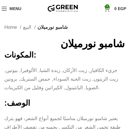
"Hurry! Exclusive Offer: 10% Off Your First Order with Code 'firstorder'
0
MENU
0
EGP
Shop Now!
Home
البيع
شامبو نورميلان
شامبو نورميلان
المكونات:
جزيء الكافيار, زيت الأركان, زبدة الشيا, الألوفيرا, بيوتين,
زيت الزيتون, زيت الحبة السوداء, حمض الستريك, بروتين
الصويا, البانثينول, الكيراتين وقليل من الكبريتات.
:الوصف
يعتبر شامبو نورميلان مناسبًا لجميع أنواع الشعر، فهو يترك
طبقة تحمي الشعر من التكسر, يحميه من تقصف الأطراف